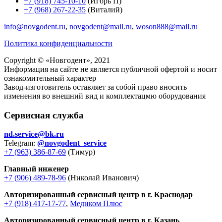
+7 (918) 745-10-10
(Игорь П)
+7 (968) 267-22-35
(Виталий)
info@novgodent.ru
,
novgodent@mail.ru
,
woson888@mail.ru
Политика конфиденциальности
Copyright © «
Новгодент
», 2021
Информация на сайте не является публичной офертой и носит
ознакомительный характер
Завод-изготовитель оставляет за собой право вносить
изменения во внешний вид и комплектацмю оборудования
Сервисная служба
nd.service@bk.ru
Telegram:
@novgodent_service
+7 (963) 386-87-69
(Тимур)
Главный инженер
+7 (906) 489-78-96
(Николай Иванович)
Авторизированный сервисный центр в г. Краснодар
+7 (918) 417-17-77
,
Медиком Плюс
Авторизированный сервисный центр в г. Казань