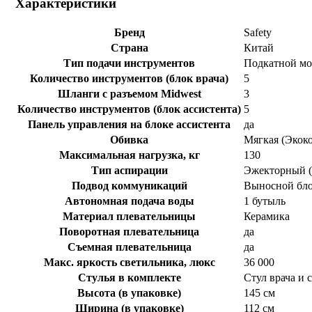
Характеристики
Бренд
Safety
Страна
Китай
Тип подачи инструментов
Подкатной мо
Количество инструментов (блок врача)
5
Шланги с разъемом Midwest
3
Количество инструментов (блок ассистента)
5
Панель управления на блоке ассистента
да
Обивка
Мягкая (Экок
Максимальная нагрузка, кг
130
Тип аспирации
Эжекторный 
Подвод коммуникаций
Выносной бл
Автономная подача воды
1 бутыль
Материал плевательницы
Керамика
Поворотная плевательница
да
Съемная плевательница
да
Макс. яркость светильника, люкс
36 000
Стулья в комплекте
Стул врача и 
Высота (в упаковке)
145 см
Ширина (в упаковке)
112 см