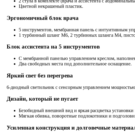
2 стула в комплекте (врача и ассистента с абдоминальн
Цветной некрашеный пластик.
Эргономичный блок врача
5 инструментов, мембранная панель с интуитивным уп
1 турбинный шланг М6, 2 турбинных шланга М4, пистол
Блок ассистента на 5 инструментов
С мембранной панелью управлением креслом, наполнен
Два свободных места под дополнительное оснащение.
Яркий свет без перегрева
6-диодный светильник с сенсорным управлением мощностью 5
Дизайн, который не пугает
Безобидный внешний вид и яркая расцветка установки 
Мягкая обивка, поворотные подлокотники и подголовн
Усиленная конструкция и долговечные матери