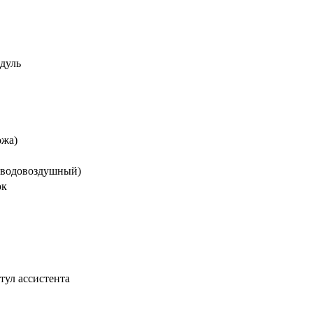
дуль
ожа)
(водовоздушный)
ок
стул ассистента