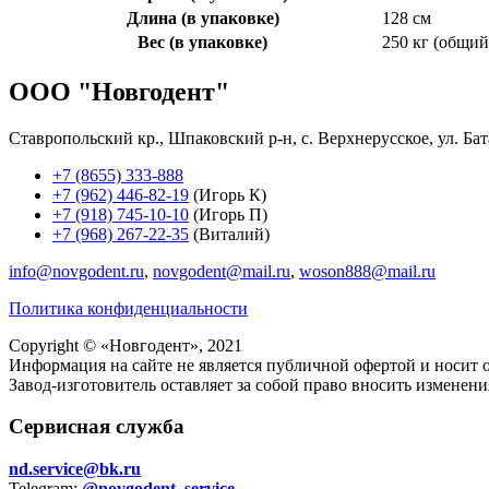
Длина (в упаковке)
128 см
Вес (в упаковке)
250 кг (общий
ООО "Новгодент"
Ставропольский кр., Шпаковский р-н, с. Верхнерусское, ул. Бат
+7 (8655) 333-888
+7 (962) 446-82-19
(Игорь К)
+7 (918) 745-10-10
(Игорь П)
+7 (968) 267-22-35
(Виталий)
info@novgodent.ru
,
novgodent@mail.ru
,
woson888@mail.ru
Политика конфиденциальности
Copyright © «
Новгодент
», 2021
Информация на сайте не является публичной офертой и носит 
Завод-изготовитель оставляет за собой право вносить измене
Сервисная служба
nd.service@bk.ru
Telegram:
@novgodent_service