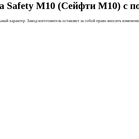
а Safety M10 (Сейфти M10) с 
ьный характер. Завод-изготовитель оставляет за собой право вносить изменен