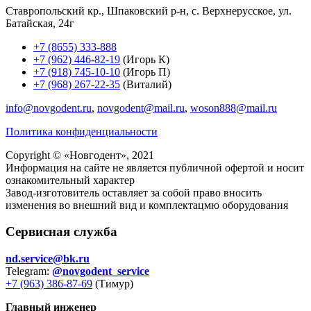
Ставропольский кр., Шпаковский р-н, с. Верхнерусское, ул.
Батайская, 24г
+7 (8655) 333-888
+7 (962) 446-82-19
(Игорь К)
+7 (918) 745-10-10
(Игорь П)
+7 (968) 267-22-35
(Виталий)
info@novgodent.ru
,
novgodent@mail.ru
,
woson888@mail.ru
Политика конфиденциальности
Copyright © «
Новгодент
», 2021
Информация на сайте не является публичной офертой и носит
ознакомительный характер
Завод-изготовитель оставляет за собой право вносить
изменения во внешний вид и комплектацмю оборудования
Сервисная служба
nd.service@bk.ru
Telegram:
@novgodent_service
+7 (963) 386-87-69
(Тимур)
Главный инженер